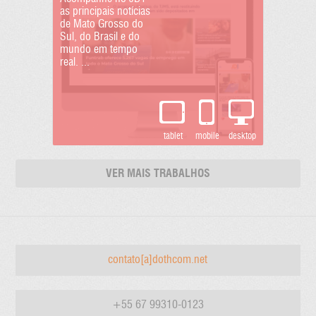
as principais notícias
de Mato Grosso do
Sul, do Brasil e do
mundo em tempo
real. ...
tablet
mobile
desktop
AGÊNCIA CIDADES
VER MAIS TRABALHOS
A Agência Cidades é
uma plataforma
dedicada ao setor
público, empresarial e
ao terceiro setor, pr...
contato[a]dothcom.net
+55 67 99310-0123
tablet
mobile
desktop