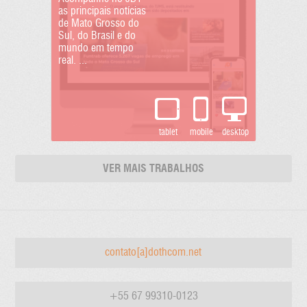
as principais notícias
de Mato Grosso do
Sul, do Brasil e do
mundo em tempo
real. ...
tablet
mobile
desktop
AGÊNCIA CIDADES
VER MAIS TRABALHOS
A Agência Cidades é
uma plataforma
dedicada ao setor
público, empresarial e
ao terceiro setor, pr...
contato[a]dothcom.net
+55 67 99310-0123
tablet
mobile
desktop