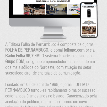
A Editora Folha de Pernambuco é composta pelo jornal
FOLHA DE PERNAMBUCO
, o portal
folhape.com.br
e a
Rádio Folha 96,7 FM
. O sistema é parte integrante do
Grupo EQM
, um grupo empreendedor, considerado um
dos mais sólidos do Nordeste, com atuação no setor
sucroalcooleiro, de energia e de comunicação.
Fundado em 03 de abril de 1998, o jornal FOLHA DE
PERNAMBUCO tornou-se rapidamente o maior sucesso
editorial dos últimos anos no Estado. Caracterizado pela
aceitação do público, o jornal incorporou um novo