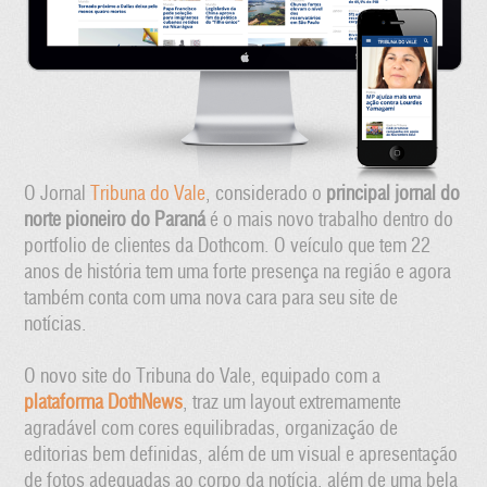
O Jornal
Tribuna do Vale
, considerado o
principal jornal do
norte pioneiro do Paraná
é o mais novo trabalho dentro do
portfolio de clientes da Dothcom. O veículo que tem 22
anos de história tem uma forte presença na região e agora
também conta com uma nova cara para seu site de
notícias.
O novo site do Tribuna do Vale, equipado com a
plataforma DothNews
, traz um layout extremamente
agradável com cores equilibradas, organização de
editorias bem definidas, além de um visual e apresentação
de fotos adequadas ao corpo da notícia, além de uma bela