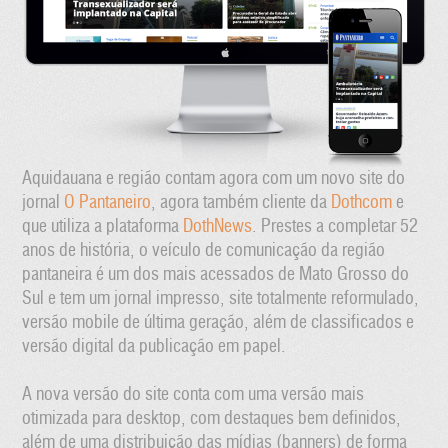
Aquidauana e região contam agora com um novo site do
jornal
O Pantaneiro
, agora também cliente da
Dothcom
e
que utiliza a plataforma
DothNews
. Prestes a completar 52
anos de história, o veículo de comunicação da região
pantaneira é um dos mais acessados de Mato Grosso do
Sul e tem um jornal impresso, site totalmente reformulado,
versão mobile de última geração, além de classificados e
versão digital da publicação em papel.
A nova versão do site conta com uma versão mais
otimizada para desktop, com destaques bem definidos,
além de uma distribuição das mídias (banners) de forma