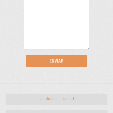
contato[a]dothcom.net